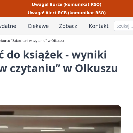
Uwaga! Burze (komunikat RSO)
Uwaga! Alert RCB (komunikat RSO)
ydatne
Ciekawe
Zobacz
Kontakt
onkursu "Zakochani w czytaniu" w Olkuszu
 do książek - wyniki
w czytaniu” w Olkuszu