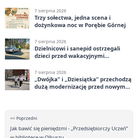
program uroczystości
7 sierpnia 2026
Trzy sołectwa, jedna scena i
dożynkowa noc w Porębie Górnej
7 sierpnia 2026
Dzielnicowi i sanepid ostrzegali
dzieci przed wakacyjnymi
zagrożeniami
7 sierpnia 2026
„Dwójka” i „Dziesiątka” przechodzą
dużą modernizację przed nowym
rokiem
<< Poprzedni
Jak bawić się pieniędzmi - „Przedsiębiorczy Uczeń”
w bibliotece w Olkuszu