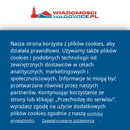
Nasza strona korzysta z plików cookies, aby
działała prawidłowo. Używamy także plików
cookies i podobnych technologii od
zewnętrznych dostawców w celach
Copyright © 2026 olkuszonline.pl Wszystkie prawa
analitycznych, marketingowych i
zastrzeżone.
społecznościowych. Informacje te mogą być
przetwarzane również przez naszych
partnerów. Kontynuując korzystanie ze
Polityka
Polityka
News
Autorzy
strony lub klikając „Przechodzę do serwisu",
Prywatności
Cookies
wyrażasz zgodę na użycie dodatkowych
plików cookies zgodnie z naszą
polityką
.
.
prywatności
Zaawansowane ustawienia