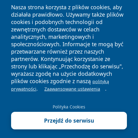
Nasza strona korzysta z plików cookies, aby
działała prawidłowo. Używamy także plików
cookies i podobnych technologii od
zewnętrznych dostawców w celach
analitycznych, marketingowych i
Copyright © 2026 olkuszonline.pl Wszystkie prawa
społecznościowych. Informacje te mogą być
zastrzeżone.
przetwarzane również przez naszych
partnerów. Kontynuując korzystanie ze
strony lub klikając „Przechodzę do serwisu",
Polityka
Polityka
News
Autorzy
wyrażasz zgodę na użycie dodatkowych
Prywatności
Cookies
plików cookies zgodnie z naszą
polityką
.
.
prywatności
Zaawansowane ustawienia
Polityka Cookies
Przejdź do serwisu