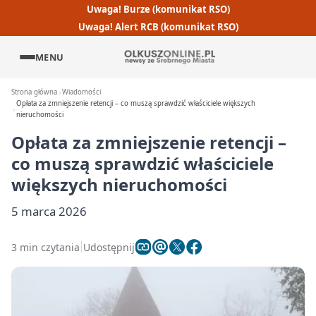
Uwaga! Burze (komunikat RSO)
Uwaga! Alert RCB (komunikat RSO)
MENU
Strona główna
Wiadomości
Opłata za zmniejszenie retencji – co muszą sprawdzić właściciele większych
nieruchomości
Opłata za zmniejszenie retencji –
co muszą sprawdzić właściciele
większych nieruchomości
5 marca 2026
3 min czytania
Udostępnij