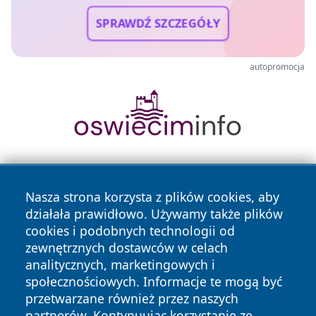
SPRAWDŹ SZCZEGÓŁY
autopromocja
Nasza strona korzysta z plików cookies, aby
działała prawidłowo. Używamy także plików
cookies i podobnych technologii od
zewnętrznych dostawców w celach
Copyright © 2026 olkuszonline.pl Wszystkie prawa
analitycznych, marketingowych i
zastrzeżone.
społecznościowych. Informacje te mogą być
przetwarzane również przez naszych
partnerów. Kontynuując korzystanie ze