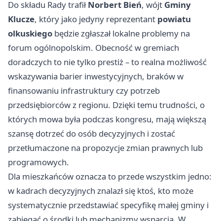
Do składu Rady trafił
Norbert Bień
, wójt
Gminy
Klucze
, który jako jedyny reprezentant
powiatu
olkuskiego
będzie zgłaszał lokalne problemy na
forum ogólnopolskim. Obecność w gremiach
doradczych to nie tylko prestiż – to realna możliwość
wskazywania barier inwestycyjnych, braków w
finansowaniu infrastruktury czy potrzeb
przedsiębiorców z regionu. Dzięki temu trudności, o
których mowa była podczas kongresu, mają większą
szansę dotrzeć do osób decyzyjnych i zostać
przetłumaczone na propozycje zmian prawnych lub
programowych.
Dla mieszkańców oznacza to przede wszystkim jedno:
w kadrach decyzyjnych znalazł się ktoś, kto może
systematycznie przedstawiać specyfikę małej gminy i
zabiegać o środki lub mechanizmy wsparcia. W