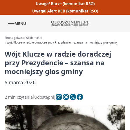
Uwaga! Burze (komunikat RSO)
Uwaga! Alert RCB (komunikat RSO)
MENU
Strona główna
Wiadomości
Wójt Klucze w radzie doradczej przy Prezydencie – szansa na mocniejszy głos gminy
Wójt Klucze w radzie doradczej
przy Prezydencie – szansa na
mocniejszy głos gminy
5 marca 2026
2 min czytania
Udostępnij