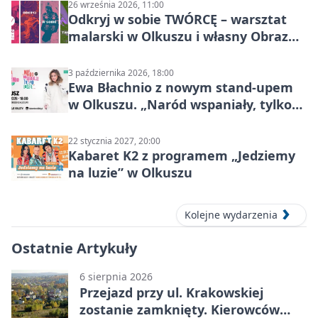
26 września 2026, 11:00
Odkryj w sobie TWÓRCĘ – warsztat
malarski w Olkuszu i własny Obraz
Mocy
3 października 2026, 18:00
Ewa Błachnio z nowym stand-upem
w Olkuszu. „Naród wspaniały, tylko
ludzie…”
22 stycznia 2027, 20:00
Kabaret K2 z programem „Jedziemy
na luzie” w Olkuszu
Kolejne wydarzenia
Ostatnie Artykuły
6 sierpnia 2026
Przejazd przy ul. Krakowskiej
zostanie zamknięty. Kierowców