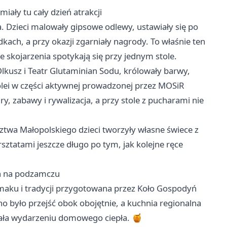
miały tu cały dzień atrakcji
a. Dzieci malowały gipsowe odlewy, ustawiały się po
dkach, a przy okazji zgarniały nagrody. To właśnie ten
 skojarzenia spotykają się przy jednym stole.
kusz i Teatr Glutaminian Sodu, królowały barwy,
lei w części aktywnej prowadzonej przez MOSiR
y, zabawy i rywalizacja, a przy stole z pucharami nie
ztwa Małopolskiego dzieci tworzyły własne świece z
sztatami jeszcze długo po tym, jak kolejne ręce
eń na podzamczu
maku i tradycji przygotowana przez Koło Gospodyń
no było przejść obok obojętnie, a kuchnia regionalna
awała wydarzeniu domowego ciepła. 🍯