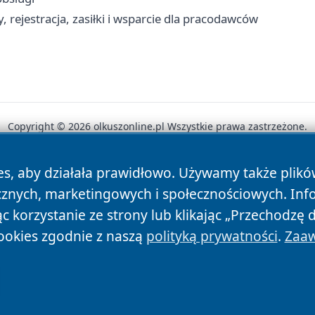
 rejestracja, zasiłki i wsparcie dla pracodawców
Copyright © 2026 olkuszonline.pl Wszystkie prawa zastrzeżone.
es, aby działała prawidłowo. Używamy także plik
News
Autorzy
Polityka Prywatności
Polityka Cookie
cznych, marketingowych i społecznościowych. Inf
 korzystanie ze strony lub klikając „Przechodzę 
ookies zgodnie z naszą
polityką prywatności
.
Zaaw