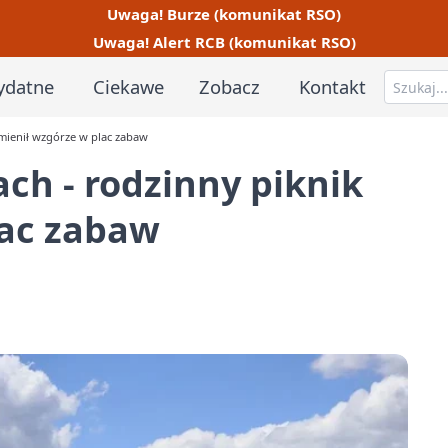
Uwaga! Burze (komunikat RSO)
Uwaga! Alert RCB (komunikat RSO)
ydatne
Ciekawe
Zobacz
Kontakt
amienił wzgórze w plac zabaw
ch - rodzinny piknik
lac zabaw