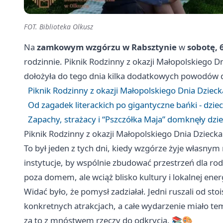
FOT. Biblioteka Olkusz
Na
zamkowym wzgórzu w Rabsztynie
w
sobotę, 
rodzinnie. Piknik Rodzinny z okazji Małopolskiego D
dołożyła do tego dnia kilka dodatkowych powodów 
Piknik Rodzinny z okazji Małopolskiego Dnia Dzieck
Od zagadek literackich po gigantyczne bańki - dzieci
Zapachy, strażacy i “Pszczółka Maja” domknęły dz
Piknik Rodzinny z okazji Małopolskiego Dnia Dziecka
To był jeden z tych dni, kiedy wzgórze żyje własny
instytucje, by wspólnie zbudować przestrzeń dla rodz
poza domem, ale wciąż blisko kultury i lokalnej energ
Widać było, że pomysł zadziałał. Jedni ruszali od stoi
konkretnych atrakcjach, a całe wydarzenie miało te
za to z mnóstwem rzeczy do odkrycia. 📚🎨