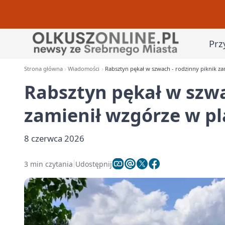
Prz
Strona główna
Wiadomości
Rabsztyn pękał w szwach - rodzinny piknik z
Rabsztyn pękał w szwa
zamienił wzgórze w p
8 czerwca 2026
3 min czytania
Udostępnij