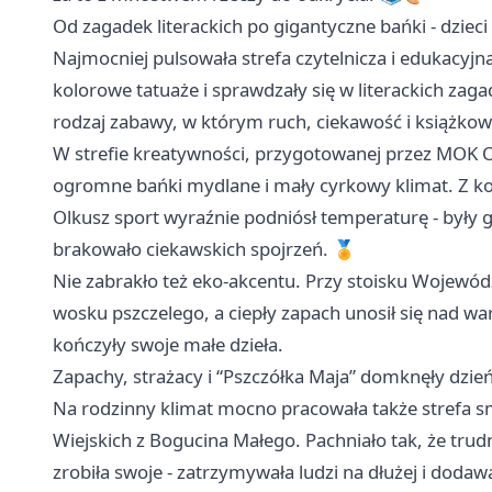
Od zagadek literackich po gigantyczne bańki - dzieci 
Najmocniej pulsowała strefa czytelnicza i edukacyjn
kolorowe tatuaże i sprawdzały się w literackich zaga
rodzaj zabawy, w którym ruch, ciekawość i książkowe
W strefie kreatywności, przygotowanej przez MOK Ol
ogromne bańki mydlane i mały cyrkowy klimat. Z ko
Olkusz sport wyraźnie podniósł temperaturę - były gr
brakowało ciekawskich spojrzeń. 🏅
Nie zabrakło też eko-akcentu. Przy stoisku Wojewód
wosku pszczelego, a ciepły zapach unosił się nad war
kończyły swoje małe dzieła.
Zapachy, strażacy i “Pszczółka Maja” domknęły dzi
Na rodzinny klimat mocno pracowała także strefa s
Wiejskich z Bogucina Małego. Pachniało tak, że trud
zrobiła swoje - zatrzymywała ludzi na dłużej i dod