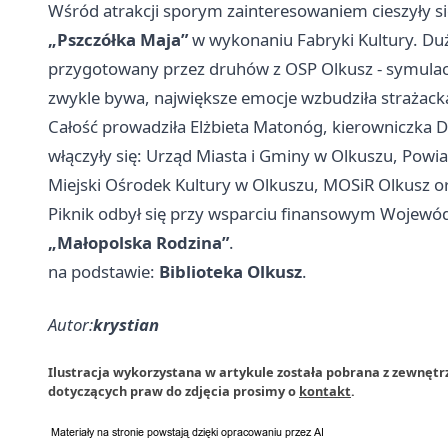
Wśród atrakcji sporym zainteresowaniem cieszyły s
„Pszczółka Maja”
w wykonaniu Fabryki Kultury. Duż
przygotowany przez druhów z OSP Olkusz - symulacja 
zwykle bywa, największe emocje wzbudziła strażack
Całość prowadziła Elżbieta Matonóg, kierowniczka 
włączyły się: Urząd Miasta i Gminy w Olkuszu, Powia
Miejski Ośrodek Kultury w Olkuszu, MOSiR Olkusz 
Piknik odbył się przy wsparciu finansowym Wojew
„Małopolska Rodzina”
.
na podstawie:
Biblioteka Olkusz
.
Autor:
krystian
Ilustracja wykorzystana w artykule została pobrana z zewnętr
dotyczących praw do zdjęcia prosimy o
kontakt
.