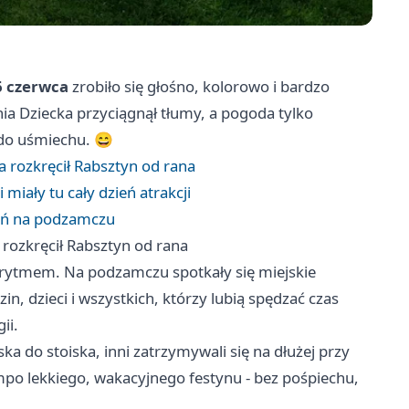
6 czerwca
zrobiło się głośno, kolorowo i bardzo
nia Dziecka przyciągnął tłumy, a pogoda tylko
do uśmiechu. 😄
a rozkręcił Rabsztyn od rana
 miały tu cały dzień atrakcji
ień na podzamczu
 rozkręcił Rabsztyn od rana
m rytmem. Na podzamczu spotkały się miejskie
in, dzieci i wszystkich, którzy lubią spędzać czas
ii.
ska do stoiska, inni zatrzymywali się na dłużej przy
mpo lekkiego, wakacyjnego festynu - bez pośpiechu,