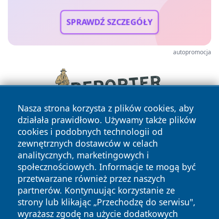
SPRAWDŹ SZCZEGÓŁY
autopromocja
Nasza strona korzysta z plików cookies, aby
działała prawidłowo. Używamy także plików
cookies i podobnych technologii od
zewnętrznych dostawców w celach
analitycznych, marketingowych i
społecznościowych. Informacje te mogą być
przetwarzane również przez naszych
Copyright © 2026 olkuszonline.pl Wszystkie prawa
partnerów. Kontynuując korzystanie ze
zastrzeżone.
strony lub klikając „Przechodzę do serwisu",
wyrażasz zgodę na użycie dodatkowych