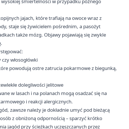
o wysokiej śmiertelności w przypadku późnego
ijnych jajach, które trafiają na owoce wraz z
dy, staje się żywicielem pośrednim, a pasożyt
adkach także mózg. Objawy pojawiają się zwykle
ę.
ystępować:
ty czy włosogłówki
tóre powodują ostre zatrucia pokarmowe z biegunką,
wlekłe dolegliwości jelitowe
owane w lasach i na polanach mogą osadzać się na
armowego i reakcji alergicznych.
gód, zawsze należy je dokładnie umyć pod bieżącą
 i osób z obniżoną odpornością – sparzyć krótko
nia jagód przy ścieżkach uczęszczanych przez