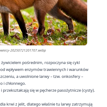
blownicy-20250721201707.webp
st żywicielem pośrednim, rozpoczyna się cykl
pod wpływem enzymów trawiennych i warunków
szczeniu, a uwolnione larwy – tzw. onkosfery –
go i chłonnego.
i przekształcają się w pęcherze pasożytnicze (cysty).
 dla krwi z jelit, dlatego właśnie tu larwy zatrzymują