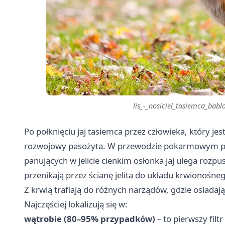
lis_-_nosiciel_tasiemca_ba
Po połknięciu jaj tasiemca przez człowieka, który je
rozwojowy pasożyta. W przewodzie pokarmowym 
panujących w jelicie cienkim osłonka jaj ulega rozpu
przenikają przez ścianę jelita do układu krwionośne
Z krwią trafiają do różnych narządów, gdzie osiadają 
Najczęściej lokalizują się w:
wątrobie (80–95% przypadków)
– to pierwszy filtr