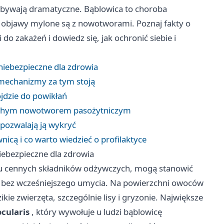
 bywają dramatyczne. Bąblowica to choroba
jej objawy mylone są z nowotworami. Poznaj fakty o
do zakażeń i dowiedz się, jak ochronić siebie i
niebezpieczne dla zdrowia
e mechanizmy za tym stoją
jdzie do powikłań
 cichym nowotworem pasożytniczym
 pozwalają ją wykryć
nicą i co warto wiedzieć o profilaktyce
iebezpieczne dla zdrowia
elu cennych składników odżywczych, mogą stanowić
e bez wcześniejszego umycia. Na powierzchni owoców
e zwierzęta, szczególnie lisy i gryzonie. Największe
cularis
, który wywołuje u ludzi bąblowicę