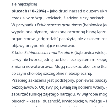
się najczęściej
płucach (10–20%)
– jako drugi narząd o dużym ukr
rzadziej w mózgu, kościach, śledzionie czy nerkach
W przypadku
Echinococcus granulosus
(bąblowica je
wypełnioną płynem, otoczoną ochronną błoną łąc
organizmowi „odgrodzić” pasożyta, ale z czasem ros
objawy przypominające nowotwór.
Z kolei
Echinococcus multilocularis
(bąblowica wieloj
larwy nie tworzą jednej torbieli, lecz system mikropę
zmiana nowotworowa. Mogą naciekać okoliczne tkan
co czyni chorobę szczególnie niebezpieczną.
Przebieg zakażenia jest podstępny, ponieważ pasożyt
bezobjawowo. Objawy pojawiają się dopiero wtedy, g
zaburzać funkcję zajętego narządu. W wątrobie mogą 
płucach – kaszel, duszność, krwioplucie; w mózgu –