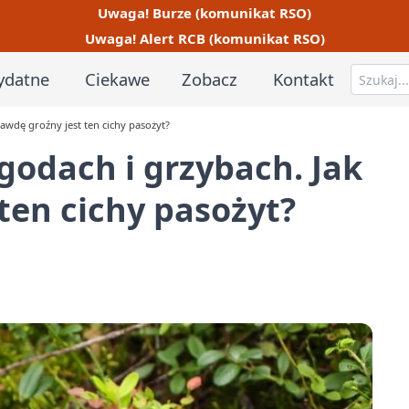
Uwaga! Burze (komunikat RSO)
Uwaga! Alert RCB (komunikat RSO)
ydatne
Ciekawe
Zobacz
Kontakt
awdę groźny jest ten cichy pasożyt?
godach i grzybach. Jak
ten cichy pasożyt?