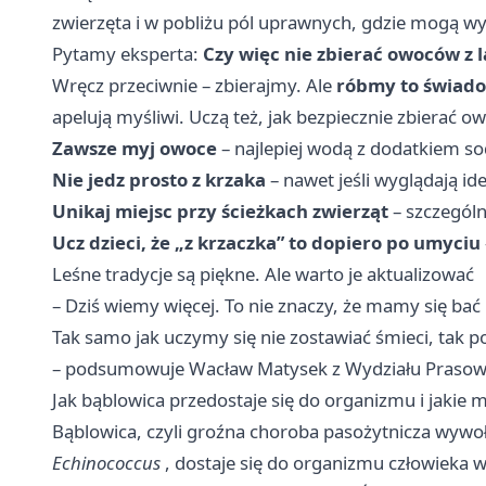
zwierzęta i w pobliżu pól uprawnych, gdzie mogą w
Pytamy eksperta:
Czy więc nie zbierać owoców z 
Wręcz przeciwnie – zbierajmy. Ale
róbmy to świado
apelują myśliwi. Uczą też, jak bezpiecznie zbierać o
Zawsze myj owoce
– najlepiej wodą z dodatkiem so
Nie jedz prosto z krzaka
– nawet jeśli wyglądają ide
Unikaj miejsc przy ścieżkach zwierząt
– szczególn
Ucz dzieci, że „z krzaczka” to dopiero po umyciu
Leśne tradycje są piękne. Ale warto je aktualizować
– Dziś wiemy więcej. To nie znaczy, że mamy się ba
Tak samo jak uczymy się nie zostawiać śmieci, tak po
– podsumowuje Wacław Matysek z Wydziału Prasow
Jak bąblowica przedostaje się do organizmu i jakie
Bąblowica, czyli groźna choroba pasożytnicza wywo
Echinococcus
, dostaje się do organizmu człowieka 