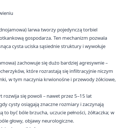
wieniu
dnojamowa) larwa tworzy pojedynczą torbiel
znotkankową gospodarza. Ten mechanizm pozwala
nąca cysta uciska sąsiednie struktury i wywołuje
amowa) zachowuje się dużo bardziej agresywnie –
cherzyków, które rozrastają się infiltracyjnie niczym
ki, w tym naczynia krwionośne i przewody żółciowe,
 rozwija się powoli – nawet przez 5–15 lat
dy cysty osiągają znaczne rozmiary i zaczynają
to być bóle brzucha, uczucie pełności, żółtaczka; w
 bóle głowy, objawy neurologiczne.