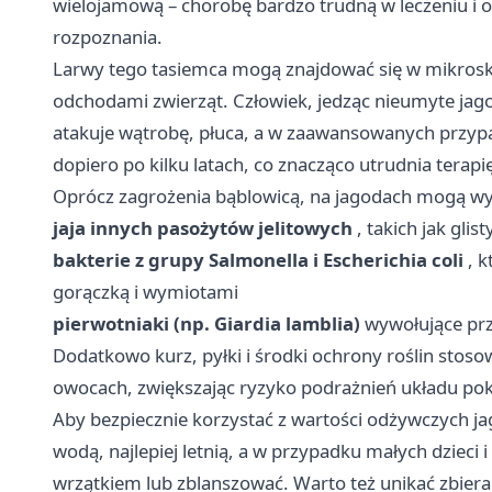
wielojamową – chorobę bardzo trudną w leczeniu i 
rozpoznania.
Larwy tego tasiemca mogą znajdować się w mikroskop
odchodami zwierząt. Człowiek, jedząc nieumyte jago
atakuje wątrobę, płuca, a w zaawansowanych przyp
dopiero po kilku latach, co znacząco utrudnia terapi
Oprócz zagrożenia bąblowicą, na jagodach mogą w
jaja innych pasożytów jelitowych
, takich jak glis
bakterie z grupy Salmonella i Escherichia coli
, k
gorączką i wymiotami
pierwotniaki (np. Giardia lamblia)
wywołujące prze
Dodatkowo kurz, pyłki i środki ochrony roślin stos
owocach, zwiększając ryzyko podrażnień układu pok
Aby bezpiecznie korzystać z wartości odżywczych ja
wodą, najlepiej letnią, a w przypadku małych dzieci
wrzątkiem lub zblanszować. Warto też unikać zbiera