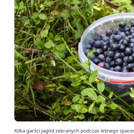
Kilka garści jagód zebranych podczas leśnego space