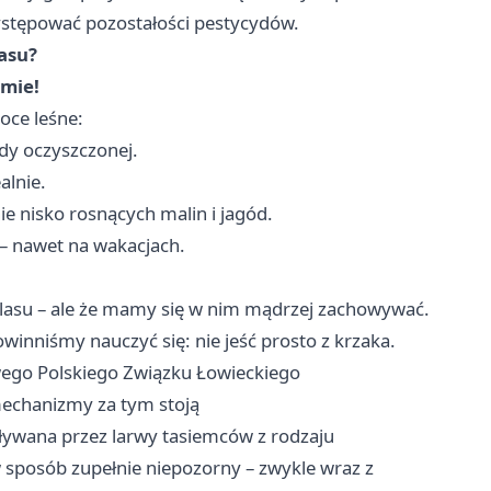
ystępować pozostałości pestycydów.
lasu?
mie!
woce leśne:
dy oczyszczonej.
alnie.
ie nisko rosnących malin i jagód.
– nawet na wakacjach.
ć lasu – ale że mamy się w nim mądrzej zachowywać.
winniśmy nauczyć się: nie jeść prosto z krzaka.
ego Polskiego Związku Łowieckiego
 mechanizmy za tym stoją
ływana przez larwy tasiemców z rodzaju
w sposób zupełnie niepozorny – zwykle wraz z