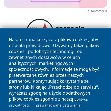
autopromocja
Nasza strona korzysta z plików cookies, aby
działała prawidłowo. Używamy także plików
cookies i podobnych technologii od
zewnętrznych dostawców w celach
analitycznych, marketingowych i
społecznościowych. Informacje te mogą być
przetwarzane również przez naszych
partnerów. Kontynuując korzystanie ze
strony lub klikając „Przechodzę do serwisu",
Copyright © 2026 olkuszonline.pl Wszystkie prawa
zastrzeżone.
wyrażasz zgodę na użycie dodatkowych
plików cookies zgodnie z naszą
polityką
.
.
prywatności
Zaawansowane ustawienia
Polityka
Polityka