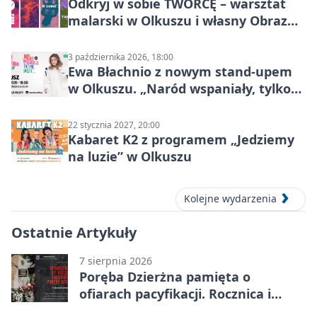
Odkryj w sobie TWÓRCĘ – warsztat
malarski w Olkuszu i własny Obraz
Mocy
3 października 2026, 18:00
Ewa Błachnio z nowym stand-upem
w Olkuszu. „Naród wspaniały, tylko
ludzie…”
22 stycznia 2027, 20:00
Kabaret K2 z programem „Jedziemy
na luzie” w Olkuszu
Kolejne wydarzenia
Ostatnie Artykuły
7 sierpnia 2026
Poręba Dzierżna pamięta o
ofiarach pacyfikacji. Rocznica i
program uroczystości