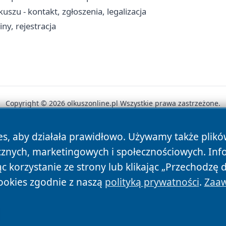
zu - kontakt, zgłoszenia, legalizacja
ny, rejestracja
Copyright © 2026 olkuszonline.pl Wszystkie prawa zastrzeżone.
es, aby działała prawidłowo. Używamy także plik
News
Autorzy
Polityka Prywatności
Polityka Cookie
cznych, marketingowych i społecznościowych. Inf
 korzystanie ze strony lub klikając „Przechodzę 
ookies zgodnie z naszą
polityką prywatności
.
Zaaw