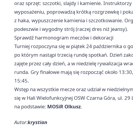
oraz sprzęt: szczotki, slajdy i kamienie. Instruktor
wyposażeniu, poprowadzą krótką rozgrzewkę i poka
z haka, wypuszczenie kamienia i szczotkowanie. Org
podeszwie i wygodny strój (raczej dres niż jeansy).
Sprawdź harmonogram meczów i dekoracji
Turniej rozpoczyna się w piątek 24 października o g
po którym nastąpi trzecią rundę spotkań. Dzień zak
zajęte przez cały dzień, a w niedzielę rywalizacja 
runda. Gry finałowe mają się rozpocząć około 13:30,
15:45.
Wstęp na wszystkie mecze oraz udział w niedzielny
się w Hali Wielofunkcyjnej OSW Czarna Góra, ul. 29
na podstawie:
MOSiR Olkusz
.
Autor:
krystian