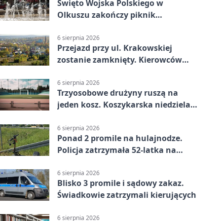
Święto Wojska Polskiego w
Olkuszu zakończy piknik
patriotyczny
6 sierpnia 2026
Przejazd przy ul. Krakowskiej
zostanie zamknięty. Kierowców
czeka objazd
6 sierpnia 2026
Trzyosobowe drużyny ruszą na
jeden kosz. Koszykarska niedziela
w Dolince
6 sierpnia 2026
Ponad 2 promile na hulajnodze.
Policja zatrzymała 52-latka na
DK94
6 sierpnia 2026
Blisko 3 promile i sądowy zakaz.
Świadkowie zatrzymali kierujących
6 sierpnia 2026