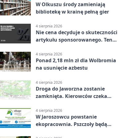
W Olkuszu środy zamieniają
bibliotekę w krainę pełną gier
4 sierpnia 2026
Nie cena decyduje o skuteczności
artykułu sponsorowanego. Ten
błąd popełnia większość firm
4 sierpnia 2026
Ponad 2,18 mln zł dla Wolbromia
na usunięcie azbestu
4 sierpnia 2026
Droga do Jaworzna zostanie
zamknięta. Kierowców czeka
objazd
4 sierpnia 2026
W Jaroszowcu powstanie
ekopracownia. Pszczoły będą
częścią lekcji