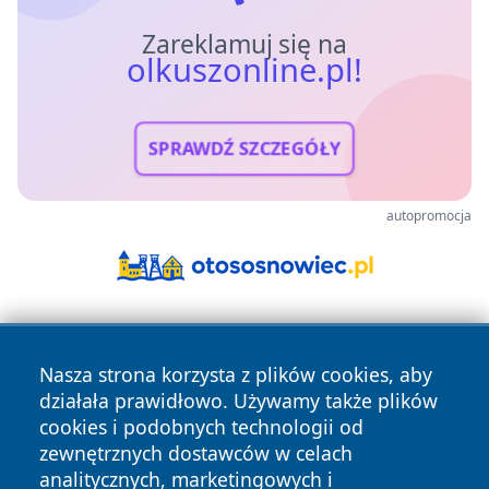
Zareklamuj się na
olkuszonline.pl!
SPRAWDŹ SZCZEGÓŁY
autopromocja
Nasza strona korzysta z plików cookies, aby
działała prawidłowo. Używamy także plików
cookies i podobnych technologii od
zewnętrznych dostawców w celach
Copyright © 2026 olkuszonline.pl Wszystkie prawa
analitycznych, marketingowych i
zastrzeżone.