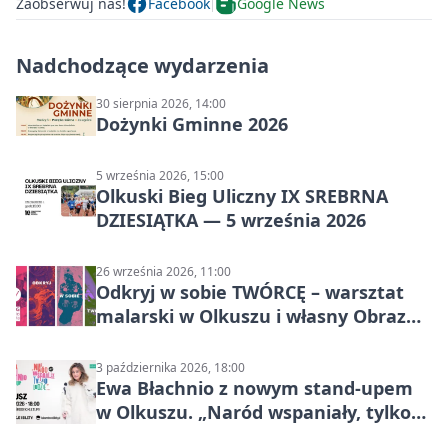
Zaobserwuj nas!
Facebook
Google News
Nadchodzące wydarzenia
30 sierpnia 2026, 14:00
Dożynki Gminne 2026
5 września 2026, 15:00
Olkuski Bieg Uliczny IX SREBRNA
DZIESIĄTKA — 5 września 2026
26 września 2026, 11:00
Odkryj w sobie TWÓRCĘ – warsztat
malarski w Olkuszu i własny Obraz
Mocy
3 października 2026, 18:00
Ewa Błachnio z nowym stand-upem
w Olkuszu. „Naród wspaniały, tylko
ludzie…”