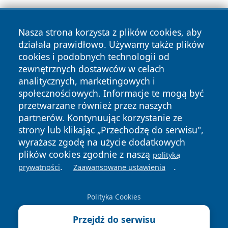
Nasza strona korzysta z plików cookies, aby
działała prawidłowo. Używamy także plików
cookies i podobnych technologii od
zewnętrznych dostawców w celach
Copyright © 2026 olkuszonline.pl Wszystkie prawa
analitycznych, marketingowych i
zastrzeżone.
społecznościowych. Informacje te mogą być
przetwarzane również przez naszych
partnerów. Kontynuując korzystanie ze
Polityka
Polityka
News
Autorzy
strony lub klikając „Przechodzę do serwisu",
Prywatności
Cookies
wyrażasz zgodę na użycie dodatkowych
plików cookies zgodnie z naszą
polityką
.
.
prywatności
Zaawansowane ustawienia
Polityka Cookies
Przejdź do serwisu