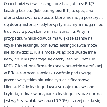
O co chodzi w tzw. leasingu bez baz (lub bez BIK)?
Leasing bez baz (lub leasing bez BIK) to specjalna
oferta skierowana do osób, które nie mogą poszczycić
się dobrą historią kredytową i tym samym mogą mieć
trudności z pozyskaniem finansowania. W tym
przypadku wnioskodawca ma większe szanse na
uzyskanie leasingu, ponieważ leasingodawca może
nie sprawdzić BIK, ale może wziąć pod uwagę inne
bazy, np. KRD (zdarzają się oferty leasingu bez BIK i
KRD). Z kolei inna firma dokona wprawdzie weryfikacji
w BIK, ale w ocenie wniosku weźmie pod uwagę
przede wszystkim aktualną sytuację finansową
klienta. Każdy leasingodawca stosuje tutaj własne
kryteria, jednak w przypadku leasingu bez baz normą
jest wyższa wpłata własna (10-30%) i raczej nie da się