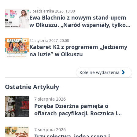
Mocy
3 października 2026, 18:00
Ewa Błachnio z nowym stand-upem
w Olkuszu. „Naród wspaniały, tylko
ludzie…”
22 stycznia 2027, 20:00
Kabaret K2 z programem „Jedziemy
na luzie” w Olkuszu
Kolejne wydarzenia
Ostatnie Artykuły
7 sierpnia 2026
Poręba Dzierżna pamięta o
ofiarach pacyfikacji. Rocznica i
program uroczystości
7 sierpnia 2026
Trzy sołectwa, jedna scena i