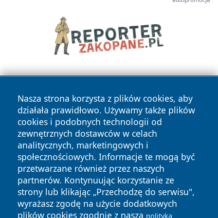
Nasza strona korzysta z plików cookies, aby
działała prawidłowo. Używamy także plików
cookies i podobnych technologii od
zewnętrznych dostawców w celach
Copyright © 2026 olkuszonline.pl Wszystkie prawa
analitycznych, marketingowych i
zastrzeżone.
społecznościowych. Informacje te mogą być
przetwarzane również przez naszych
partnerów. Kontynuując korzystanie ze
Polityka
Polityka
News
Autorzy
strony lub klikając „Przechodzę do serwisu",
Prywatności
Cookies
wyrażasz zgodę na użycie dodatkowych
plików cookies zgodnie z naszą
polityką