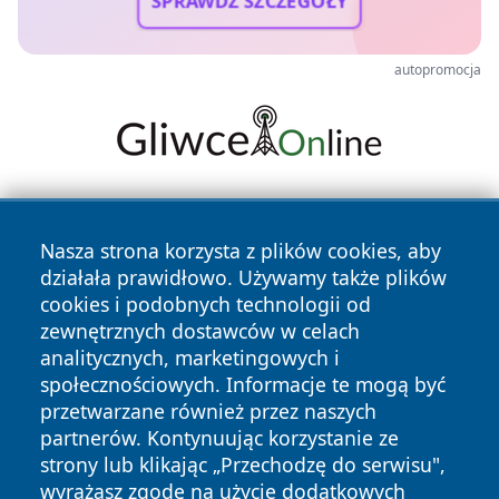
SPRAWDŹ SZCZEGÓŁY
autopromocja
Nasza strona korzysta z plików cookies, aby
działała prawidłowo. Używamy także plików
cookies i podobnych technologii od
zewnętrznych dostawców w celach
Copyright © 2026 olkuszonline.pl Wszystkie prawa
analitycznych, marketingowych i
zastrzeżone.
społecznościowych. Informacje te mogą być
przetwarzane również przez naszych
partnerów. Kontynuując korzystanie ze
Polityka
Polityka
News
Autorzy
strony lub klikając „Przechodzę do serwisu",
Prywatności
Cookies
wyrażasz zgodę na użycie dodatkowych