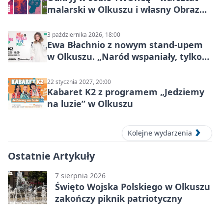
malarski w Olkuszu i własny Obraz
Mocy
3 października 2026, 18:00
Ewa Błachnio z nowym stand-upem
w Olkuszu. „Naród wspaniały, tylko
ludzie…”
22 stycznia 2027, 20:00
Kabaret K2 z programem „Jedziemy
na luzie” w Olkuszu
Kolejne wydarzenia
Ostatnie Artykuły
7 sierpnia 2026
Święto Wojska Polskiego w Olkuszu
zakończy piknik patriotyczny