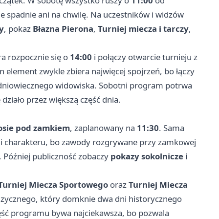
czątek. W sobotę wszystko ruszy o
11:00
od
e spadnie ani na chwilę. Na uczestników i widzów
y
, pokaz
Błazna Pierona
,
Turniej miecza i tarczy
,
ra rozpocznie się o
14:00
i połączy otwarcie turnieju z
en element zwykle zbiera najwięcej spojrzeń, bo łączy
średniowiecznego widowiska. Sobotni program potrwa
ziało przez większą część dnia.
fosie pod zamkiem
, zaplanowany na
11:30
. Sama
u i charakteru, bo zawody rozgrywane przy zamkowej
y. Później publiczność zobaczy
pokazy sokolnicze i
Turniej Miecza Sportowego
oraz
Turniej Miecza
uzycznego, który domknie dwa dni historycznego
część programu bywa najciekawsza, bo pozwala