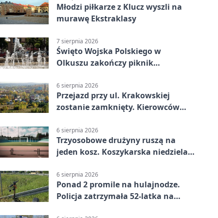
Młodzi piłkarze z Klucz wyszli na
murawę Ekstraklasy
7 sierpnia 2026
Święto Wojska Polskiego w
Olkuszu zakończy piknik
patriotyczny
6 sierpnia 2026
Przejazd przy ul. Krakowskiej
zostanie zamknięty. Kierowców
czeka objazd
6 sierpnia 2026
Trzyosobowe drużyny ruszą na
jeden kosz. Koszykarska niedziela
w Dolince
6 sierpnia 2026
Ponad 2 promile na hulajnodze.
Policja zatrzymała 52-latka na
DK94