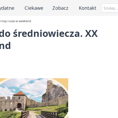
ydatne
Ciekawe
Zobacz
Kontakt
urniej rusza w weekend
do średniowiecza. XX
end