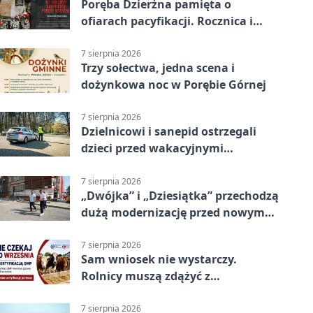
Poręba Dzierżna pamięta o
ofiarach pacyfikacji. Rocznica i
program uroczystości
7 sierpnia 2026
Trzy sołectwa, jedna scena i
dożynkowa noc w Porębie Górnej
7 sierpnia 2026
Dzielnicowi i sanepid ostrzegali
dzieci przed wakacyjnymi
zagrożeniami
7 sierpnia 2026
„Dwójka” i „Dziesiątka” przechodzą
dużą modernizację przed nowym
rokiem
7 sierpnia 2026
Sam wniosek nie wystarczy.
Rolnicy muszą zdążyć z
certyfikatem QMP
7 sierpnia 2026