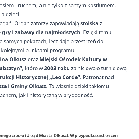
iosłem i ruchem, a nie tylko z samym kostiumem.
la dzieci
zmagań. Organizatorzy zapowiadają
stoiska z
e
gry i zabawy dla najmłodszych
. Dzięki temu
na samych pokazach, lecz daje przestrzeń do
y kolejnymi punktami programu.
ina Olkusz
oraz
Miejski Ośrodek Kultury w
absztyn”
, które w
2003 roku
zainicjowało turniejową
ukcji Historycznej „Leo Corde”
. Patronat nad
sta i Gminy Olkusz
. To właśnie dzięki takiemu
chem, jak i historyczną wiarygodność.
znego źródła (Urząd Miasta Olkusz). W przypadku zastrzeżeń