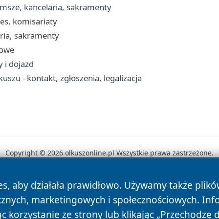
 msze, kancelaria, sakramenty
es, komisariaty
aria, sakramenty
sowe
 i dojazd
zu - kontakt, zgłoszenia, legalizacja
Copyright © 2026 olkuszonline.pl Wszystkie prawa zastrzeżone.
es, aby działała prawidłowo. Używamy także plik
News
Autorzy
Polityka Prywatności
Polityka Cookie
cznych, marketingowych i społecznościowych. Inf
 korzystanie ze strony lub klikając „Przechodzę 