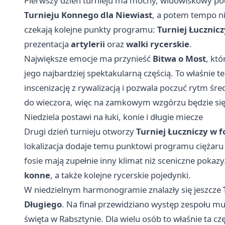
Pierwszy dzień turnieju ma mocny, widowiskowy po
Turnieju Konnego dla Niewiast
, a potem tempo ni
czekają kolejne punkty programu:
Turniej Łucznicz
prezentacja
artylerii
oraz
walki rycerskie
.
Największe emocje ma przynieść
Bitwa o Most
, któ
jego najbardziej spektakularną częścią. To właśnie t
inscenizację z rywalizacją i pozwala poczuć rytm 
do wieczora, więc na zamkowym wzgórzu będzie się d
Niedziela postawi na łuki, konie i długie miecze
Drugi dzień turnieju otworzy
Turniej Łuczniczy w 
lokalizacja dodaje temu punktowi programu ciężar
fosie mają zupełnie inny klimat niż sceniczne pokaz
konne
, a także kolejne rycerskie pojedynki.
W niedzielnym harmonogramie znalazły się jeszcze
Długiego
. Na finał przewidziano występ zespołu m
święta w Rabsztynie. Dla wielu osób to właśnie ta 