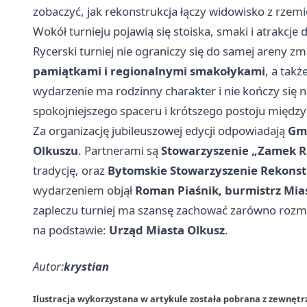
zobaczyć, jak rekonstrukcja łączy widowisko z rzem
Wokół turnieju pojawią się stoiska, smaki i atrakcje d
Rycerski turniej nie ograniczy się do samej areny 
pamiątkami i regionalnymi smakołykami
, a takż
wydarzenie ma rodzinny charakter i nie kończy się 
spokojniejszego spaceru i krótszego postoju międz
Za organizację jubileuszowej edycji odpowiadają
Gm
Olkuszu
. Partnerami są
Stowarzyszenie „Zamek R
tradycję, oraz
Bytomskie Stowarzyszenie Rekonstr
wydarzeniem objął
Roman Piaśnik, burmistrz Mia
zapleczu turniej ma szansę zachować zarówno rozma
na podstawie:
Urząd Miasta Olkusz
.
Autor:
krystian
Ilustracja wykorzystana w artykule została pobrana z zewnętr