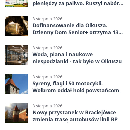
pieniędzy za paliwo. Ruszył nabór
wniosków
3 sierpnia 2026
Dofinansowanie dla Olkusza.
Dzienny Dom Senior+ otrzyma 134
tysiące złotych
3 sierpnia 2026
Woda, piana i naukowe
niespodzianki - tak było w Olkuszu
3 sierpnia 2026
Syreny, flagi i 50 motocykli.
Wolbrom oddał hołd powstańcom
3 sierpnia 2026
Nowy przystanek w Braciejówce
zmienia trasę autobusów linii BP