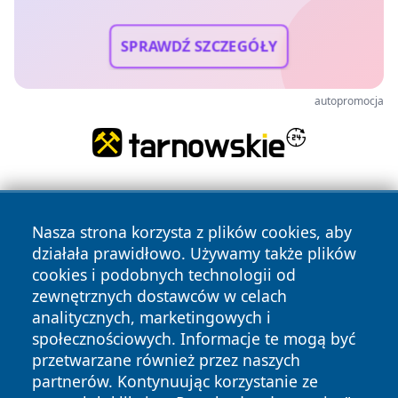
SPRAWDŹ SZCZEGÓŁY
autopromocja
Nasza strona korzysta z plików cookies, aby
działała prawidłowo. Używamy także plików
cookies i podobnych technologii od
zewnętrznych dostawców w celach
Copyright © 2026 olkuszonline.pl Wszystkie prawa
analitycznych, marketingowych i
zastrzeżone.
społecznościowych. Informacje te mogą być
przetwarzane również przez naszych
partnerów. Kontynuując korzystanie ze
Polityka
Polityka
News
Autorzy