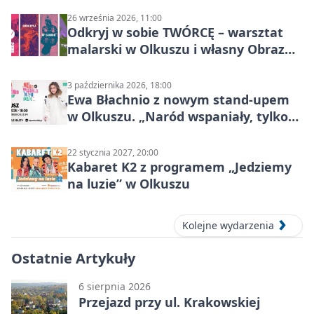
26 września 2026, 11:00
Odkryj w sobie TWÓRCĘ – warsztat
malarski w Olkuszu i własny Obraz
Mocy
3 października 2026, 18:00
Ewa Błachnio z nowym stand-upem
w Olkuszu. „Naród wspaniały, tylko
ludzie…”
22 stycznia 2027, 20:00
Kabaret K2 z programem „Jedziemy
na luzie” w Olkuszu
Kolejne wydarzenia
Ostatnie Artykuły
6 sierpnia 2026
Przejazd przy ul. Krakowskiej